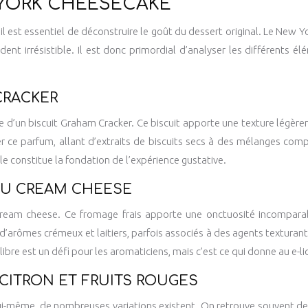
 YORK CHEESECAKE
il est essentiel de déconstruire le goût du dessert original. Le New
rendent irrésistible. Il est donc primordial d’analyser les différen
CRACKER
d’un biscuit Graham Cracker. Ce biscuit apporte une texture légèrem
éer ce parfum, allant d’extraits de biscuits secs à des mélanges com
lle constitue la fondation de l’expérience gustative.
DU CREAM CHEESE
ream cheese. Ce fromage frais apporte une onctuosité incomparabl
’arômes crémeux et laitiers, parfois associés à des agents texturants
libre est un défi pour les aromaticiens, mais c’est ce qui donne au e-l
 CITRON ET FRUITS ROUGES
lui-même, de nombreuses variations existent. On retrouve souvent de