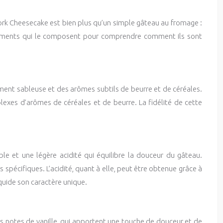
 York Cheesecake est bien plus qu’un simple gâteau au fromage :
ts éléments qui le composent pour comprendre comment ils sont
ent sableuse et des arômes subtils de beurre et de céréales.
plexes d’arômes de céréales et de beurre. La fidélité de cette
e et une légère acidité qui équilibre la douceur du gâteau.
 spécifiques. L’acidité, quant à elle, peut être obtenue grâce à
iquide son caractère unique.
s notes de vanille, qui apportent une touche de douceur et de