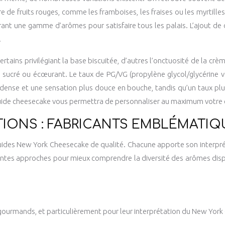
core de fruits rouges, comme les framboises, les fraises ou les myrtill
nt une gamme d’arômes pour satisfaire tous les palais. L’ajout de c
.
rtains privilégiant la base biscuitée, d’autres l’onctuosité de la crè
trop sucré ou écœurant. Le taux de PG/VG (propylène glycol/glycérine
ense et une sensation plus douce en bouche, tandis qu’un taux plus é
iquide cheesecake vous permettra de personnaliser au maximum votre 
TIONS : FABRICANTS EMBLÉMATI
quides New York Cheesecake de qualité. Chacune apporte son interpréta
rentes approches pour mieux comprendre la diversité des arômes dispo
 gourmands, et particulièrement pour leur interprétation du New York