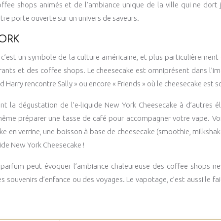
coffee shops animés et de l’ambiance unique de la ville qui ne dort
tre porte ouverte sur un univers de saveurs.
ORK
’est un symbole de la culture américaine, et plus particulièrement d
urants et des coffee shops. Le cheesecake est omniprésent dans l’imag
Harry rencontre Sally » ou encore « Friends » où le cheesecake est so
ant la dégustation de l’e-liquide New York Cheesecake à d’autres 
 même préparer une tasse de café pour accompagner votre vape. Voi
cake en verrine, une boisson à base de cheesecake (smoothie, milksha
quide New York Cheesecake !
on parfum peut évoquer l’ambiance chaleureuse des coffee shops new-
s souvenirs d’enfance ou des voyages. Le vapotage, c’est aussi le fa