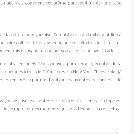
 jamais. Mais comment cet arôme parvient-il à créer une telle
e la culture new-yorkaise. Son histoire est étroitement liée à
inaire collectif lié à New York, que ce soit dans les films, les
uvent mis en avant, renforçant son association avec la ville.
éléments sensoriels. Vous pouvez, par exemple, écouter de la
ci quelques idées de DIY inspirés du New York Cheesecake (à
ke), ou encore un parfum d’ambiance aux notes de vanille et de
yorkais, avec ses notes de café, de pâtisseries et d’épices.
it de se rappeler des moments qui nous tiennent à cœur, et ça,