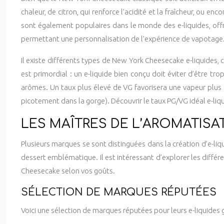
chaleur, de citron, qui renforce l’acidité et la fraîcheur, ou en
sont également populaires dans le monde des e-liquides, offra
permettant une personnalisation de l’expérience de vapotage
Il existe différents types de New York Cheesecake e-liquides, ce
est primordial : un e-liquide bien conçu doit éviter d’être 
arômes. Un taux plus élevé de VG favorisera une vapeur plus d
picotement dans la gorge). Découvrir le taux PG/VG idéal e-l
LES MAÎTRES DE L’AROMATISA
Plusieurs marques se sont distinguées dans la création d’e-li
dessert emblématique. Il est intéressant d’explorer les diffé
Cheesecake selon vos goûts.
SÉLECTION DE MARQUES RÉPUTÉES
Voici une sélection de marques réputées pour leurs e-liquides