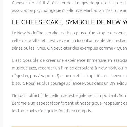
Cheesecake suffit à réveiller des images de gratte-ciel, de 
association psychologique ? L’E-liquide Manhattan, c’est une au
LE CHEESECAKE, SYMBOLE DE NEW Y
Le New York Cheesecake est bien plus qu’un simple dessert : c
celle de la ville, et il est devenu un incontournable des resta
séries ou les livres. On peut citer des exemples comme « Quand 
Il est possible de créer une expérience immersive en associ
musique jazz, regarder un film se déroulant à New York, ou
déguster, pas à vapoter !) : une recette simplifiée de cheese
biscuit. Pour les plus courageux, lancez-vous dans un DIY e-li
L’impact olfactif de l’e-liquide est également important. S
L’arôme a un aspect réconfortant et nostalgique, rappelant de
les fabricants d’e-liquide l’ont bien compris.