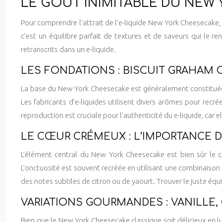
LE GOÛT INIMITABLE DU NEW
Pour comprendre l’attrait de l’e-liquide New York Cheesecake, 
c’est un équilibre parfait de textures et de saveurs qui le 
retranscrits dans un e-liquide.
LES FONDATIONS : BISCUIT GRAHAM 
La base du New York Cheesecake est généralement constituée 
Les fabricants d’e-liquides utilisent divers arômes pour recr
reproduction est cruciale pour l’authenticité du e-liquide, car e
LE CŒUR CRÉMEUX : L’IMPORTANCE 
L’élément central du New York Cheesecake est bien sûr le c
L’onctuosité est souvent recréée en utilisant une combinaison d
des notes subtiles de citron ou de yaourt. Trouver le juste équi
VARIATIONS GOURMANDES : VANILLE,
Bien que le New York Cheesecake classique soit délicieux en 