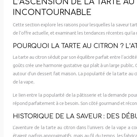
L’ASCENSION DE LA TARTE AU
INCONTOURNABLE
Cette section explore les raisons pour lesquelles la saveur ta
de l’offre actuelle, et examinant les tendances récentes qui la 
POURQUOI LA TARTE AU CITRON ? L’A
La tarte au citron séduit par son équilibre parfait entre l’acidi
goûts crée une harmonie gustative qui plaît à un large public
autour d’un dessert fait maison. La popularité de la tarte au
de la vape.
Le lien entre la popularité de la pâtisserie et la demande pou
répond parfaitement à ce besoin. Son côté gourmand et réconfor
HISTORIQUE DE LA SAVEUR : DES DÉ
L’aventure de la tarte au citron dans l’univers de la vape 
étaient parfois approximatifs, mais au fil du temps, les fabr