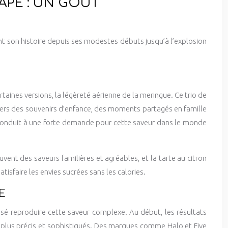
APE : UN GOÛT
ant son histoire depuis ses modestes débuts jusqu’à l’explosion
ertaines versions, la légèreté aérienne de la meringue. Ce trio de
 vers des souvenirs d’enfance, des moments partagés en famille
nt conduit à une forte demande pour cette saveur dans le monde
vent des saveurs familières et agréables, et la tarte au citron
isfaire les envies sucrées sans les calories.
E
sé reproduire cette saveur complexe. Au début, les résultats
en plus précis et sophistiqués. Des marques comme Halo et Five