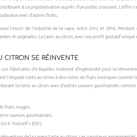
tribuant à sa popularisation auprès d’un public croissant. L’offre s’e
udacieux avec d’autres fruits.
idé avec l’essor de l’industrie de la vape, entre 2012 et 2016. Pend
es et originales. La tarte au citron, avec son profil gustatif unique 
U CITRON SE RÉINVENTE
e. Les fabricants d’e-liquides rivalisent d’ingéniosité pour la réinve
iant l’eliquide tarte au citron à des notes de fruits exotiques comme 
mbinant la tarte au citron avec d’autres saveurs gourmandes comme le
e fruits rouges.
’autres saveurs gourmandes.
Do It Yourself » (DIY).
réinvention de la saveur tarte au citron. Les vapoteurs expérimentés 