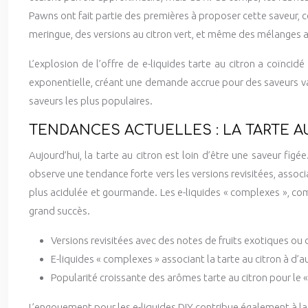
Pawns ont fait partie des premières à proposer cette saveur, con
meringue, des versions au citron vert, et même des mélanges a
L’explosion de l’offre de e-liquides tarte au citron a coïnc
exponentielle, créant une demande accrue pour des saveurs varié
saveurs les plus populaires.
TENDANCES ACTUELLES : LA TARTE A
Aujourd’hui, la tarte au citron est loin d’être une saveur figé
observe une tendance forte vers les versions revisitées, assoc
plus acidulée et gourmande. Les e-liquides « complexes », co
grand succès.
Versions revisitées avec des notes de fruits exotiques ou d
E-liquides « complexes » associant la tarte au citron à d
Popularité croissante des arômes tarte au citron pour le « 
L’engouement pour les e-liquides DIY contribue également à la 