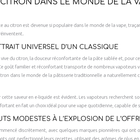
 CITRON DANS LE MONDE DE LA V
rte au citron est devenue si populaire dans le monde de la vape, traç
réinventent.
TTRAIT UNIVERSEL D’UN CLASSIQUE
té vive du citron, la douceur réconfortante de la pâte sablée et, pour c
. Ce goût familier et réconfortant transporte de nombreux vapoteurs
 citron dans le monde de la pâtisserie traditionnelle a naturelleme
r cette saveur en e-liquide est évident. Les vapoteurs recherchent sou
tant en fait un choix idéal pour une vape quotidienne, capable de sat
BUTS MODESTES À L’EXPLOSION DE L’OFFR
a commencé discrètement, avec quelques marques pionnières qui ont o
icants ont perfectionné leurs recettes, utilisant des arômes de plus 