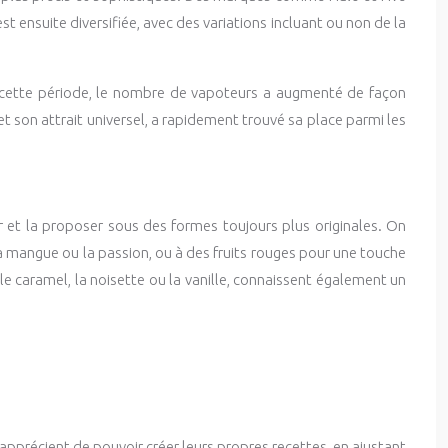
st ensuite diversifiée, avec des variations incluant ou non de la
ant cette période, le nombre de vapoteurs a augmenté de façon
et son attrait universel, a rapidement trouvé sa place parmi les
nter et la proposer sous des formes toujours plus originales. On
la mangue ou la passion, ou à des fruits rouges pour une touche
 caramel, la noisette ou la vanille, connaissent également un
apprécient de pouvoir créer leurs propres recettes, en ajustant