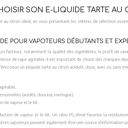
OISIR SON E-LIQUIDE TARTE AU C
te au citron idéal, en vous présentant les critères de sélection esse
UIDE POUR VAPOTEURS DÉBUTANTS ET EX
urs facteurs, notamment la qualité des ingrédients, le profil de saveu
rience de vape agréable. Il est important de choisir des marques répu
rez-vous un eliquide tarte au citron acidulé, doux, avec ou sans mer
agréable.
ersonnelles (acidité, douceur, meringue).
n de vapeur et le hit.
ction de vapeur et le hit. Un ratio PG élevé favorise la restitution 
tres vapoteurs peuvent également être une source d’information pour