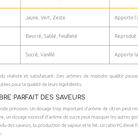
Jaune, Vert, Zeste
Apporte l’a
Beurré, Sablé, Feuilleté
Reproduit l
Sucré, Vanillé
Apporte la
du réaliste et satisfaisant. Des arômes de moindre qualité peuven
tées pour la qualité de leurs ingrédients.
IBRE PARFAIT DES SAVEURS
nde précision. Un dosage trop important d’arôme de citron peut rend
me, un dosage excessif d’arôme de sucre peut masquer les autres goût
u des saveurs, la production de vapeur et le hit. Un ratio PG élevé fav
e.