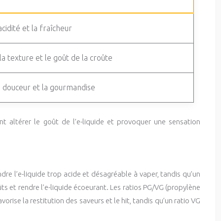
cidité et la fraîcheur
a texture et le goût de la croûte
 douceur et la gourmandise
t altérer le goût de l’e-liquide et provoquer une sensation
re l’e-liquide trop acide et désagréable à vaper, tandis qu’un
s et rendre l’e-liquide écoeurant. Les ratios PG/VG (propylène
orise la restitution des saveurs et le hit, tandis qu’un ratio VG