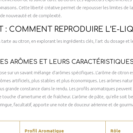
isons. Cette liberté créative permet de repousser les limites de la
de nouveauté et de complexité.
T : COMMENT REPRODUIRE L’E-LIQ
arte au citron, en explorant les ingrédients clés, l’art du dosage et 
LES ARÔMES ET LEURS CARACTÉRISTIQUE
ose sur un savant mélange d’arômes spécifiques. L’arôme de citron est b
arômes artificiels, plus stables et plus économiques. Les arômes natu
lus grande constance dans le rendu. Les profils aromatiques peuvent ég
ne touche d’amertume et de fraîcheur. L’arôme de pâte, qu’elle soit be
meringue, facultatif, apporte une note de douceur aérienne et de gourm
Profil Aromatique
Rôle