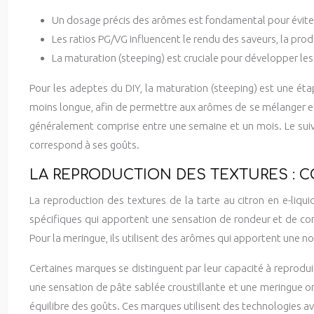
Un dosage précis des arômes est fondamental pour éviter
Les ratios PG/VG influencent le rendu des saveurs, la produ
La maturation (steeping) est cruciale pour développer les 
Pour les adeptes du DIY, la maturation (steeping) est une éta
moins longue, afin de permettre aux arômes de se mélanger et 
généralement comprise entre une semaine et un mois. Le suivi
correspond à ses goûts.
LA REPRODUCTION DES TEXTURES : C
La reproduction des textures de la tarte au citron en e-liquid
spécifiques qui apportent une sensation de rondeur et de c
Pour la meringue, ils utilisent des arômes qui apportent une n
Certaines marques se distinguent par leur capacité à reproduir
une sensation de pâte sablée croustillante et une meringue on
équilibre des goûts. Ces marques utilisent des technologies av