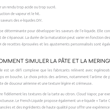
 un rendu trop acide ou trop sucré.
ction de vapeur et le hit.
saveurs des e-liquides DIY.
pe déterminante pour développer les saveurs de l’e-liquide. Elle cons
de s’épanouir. La durée de la maturation peut varier en fonction des 
 de recettes éprouvées et les ajustements personnalisés sont égale
OMMENT SIMULER LA PÂTE ET LA MERING
e est un défi complexe que les fabricants relèvent avec ingéniosité.
orps en bouche. Le choix précis des arômes, notamment l’arôme de p
ote de douceur aérienne et une texture légère et crémeuse.
e fidèlement les textures de la tarte au citron. Cloud Vapor, par exem
ctueuse. Le French Liquide propose également un e-liquide « Tarte Ci
ancées et des ingrédients de haute qualité pour offrir une expérienc