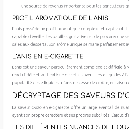
une source de revenus importante pour les agriculteurs g
PROFIL AROMATIQUE DE L’ANIS
L’anis possède un profil aromatique complexe et captivant. I
capable d’éveiller les papilles gustatives et de procurer une s
salés aux desserts. Son arôme unique se marie parfaitement ave
L’ANIS EN E-CIGARETTE
L’anis est une saveur particulièrement complexe et difficile à 
rendu fidèle et authentique de cette saveur. Les e-liquides à l’
popularité des e-liquides à l’anis ne cesse de croître, en raiso
DÉCRYPTAGE DES SAVEURS D’
La saveur Ouzo en e-cigarette offre un large éventail de nua
ayant son propre caractère et ses propres subtilités. L’ajout 
LES DIFFÉRENTES NUANCES DE L’OU