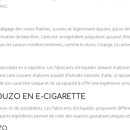
recs.
l dégage des notes fraîches, sucrées et légèrement épicées qui se dé
ensation de bien-être. L’anis est un ingrédient polyvalent qui peut êt
c les saveurs méditerranéennes, comme le citron, l’orange, la cannell
reproduire en e-cigarette. Les fabricants d’e-liquides doivent maîtri
anis sont souvent élaborés à partir d’extraits naturels d’anis, ce qui
n de son caractère unique et de sa capacité à offrir une expérience sen
OUZO EN E-CIGARETTE
nces et de possibilités. Les fabricants d’e-liquides proposent diff
d’autres ingrédients permet de créer des nuances gustatives uniques 
ZO