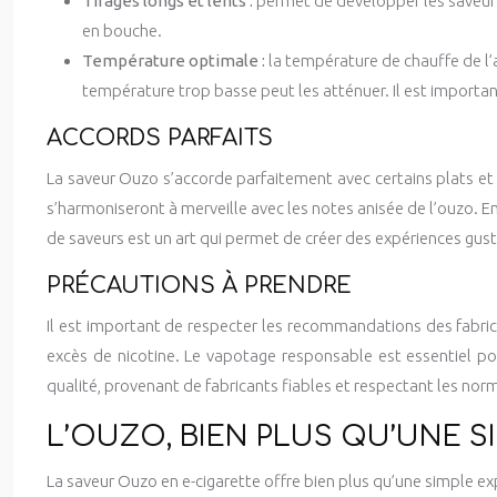
Tirages longs et lents :
permet de développer les saveurs 
en bouche.
Température optimale :
la température de chauffe de l’
température trop basse peut les atténuer. Il est importan
ACCORDS PARFAITS
La saveur Ouzo s’accorde parfaitement avec certains plats et
s’harmoniseront à merveille avec les notes anisée de l’ouzo. En
de saveurs est un art qui permet de créer des expériences gust
PRÉCAUTIONS À PRENDRE
Il est important de respecter les recommandations des fabrica
excès de nicotine. Le vapotage responsable est essentiel pou
qualité, provenant de fabricants fiables et respectant les nor
L’OUZO, BIEN PLUS QU’UNE S
La saveur Ouzo en e-cigarette offre bien plus qu’une simple exp