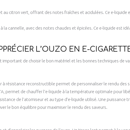
t au citron vert, offrant des notes fraîches et acidulées. Ce e-liquide
 à la cannelle, avec des notes chaudes et épicées. Ce e-liquide est id
PPRÉCIER L’OUZO EN E-CIGARETT
est important de choisir le bon matériel et les bonnes techniques de v
 à résistance reconstructible permet de personnaliser le rendu des s
, permet de chauffer l’e-liquide à la température optimale pour lib
istance de l’atomiseur et au type d’e-liquide utilisé. Une puissance t
ouver le bon équilibre pour maximiser le rendu des saveurs.