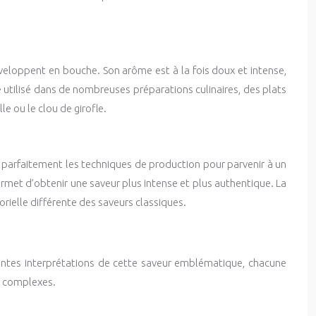
veloppent en bouche. Son arôme est à la fois doux et intense,
re utilisé dans de nombreuses préparations culinaires, des plats
e ou le clou de girofle.
ser parfaitement les techniques de production pour parvenir à un
 permet d’obtenir une saveur plus intense et plus authentique. La
sorielle différente des saveurs classiques.
érentes interprétations de cette saveur emblématique, chacune
et complexes.