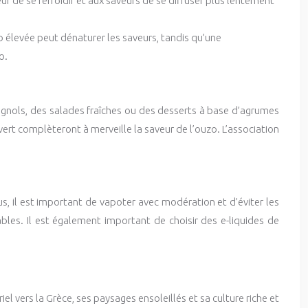
r de se refroidir et aux saveurs de se diffuser plus lentement
p élevée peut dénaturer les saveurs, tandis qu’une
o.
agnols, des salades fraîches ou des desserts à base d’agrumes
vert complèteront à merveille la saveur de l’ouzo. L’association
s, il est important de vapoter avec modération et d’éviter les
bles. Il est également important de choisir des e-liquides de
l vers la Grèce, ses paysages ensoleillés et sa culture riche et