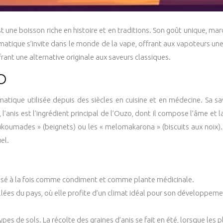
une boisson riche en histoire et en traditions. Son goût unique, marqu
atique s’invite dans le monde de la vape, offrant aux vapoteurs une ex
ffrant une alternative originale aux saveurs classiques.
O
omatique utilisée depuis des siècles en cuisine et en médecine. Sa 
anis est l’ingrédient principal de l’Ouzo, dont il compose l’âme et la
koumades » (beignets) ou les « melomakarona » (biscuits aux noix).
el.
 utilisé à la fois comme condiment et comme plante médicinale.
illées du pays, où elle profite d’un climat idéal pour son développeme
ypes de sols. La récolte des graines d’anis se fait en été, lorsque les p