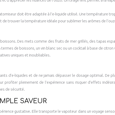
et d’apprécier les nuances de l’ouzo. Un tirage lent permet à la vapeu
atomiseur doit être adaptée à l’e-liquide utilisé. Une température tro
t de trouver la température idéale pour sublimer les arômes de l’ouz
 boissons. Des mets comme des fruits de mer grillés, des tapas esp
 termes de boissons, un vin blanc sec ou un cocktail à base de citron 
atives uniques et inoubliables.
nts d’e-liquides et de ne jamais dépasser le dosage optimal. De plu
r profiter pleinement de l’expérience sans risquer d’effets indésira
mes de sécurité.
IMPLE SAVEUR
érience gustative. Elle transporte le vapoteur dans un voyage sensorie