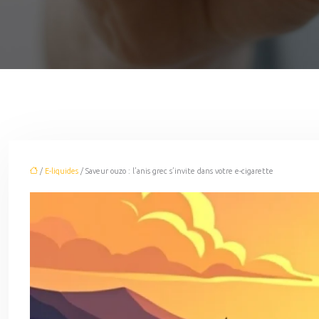
/
E-liquides
/ Saveur ouzo : l’anis grec s’invite dans votre e-cigarette