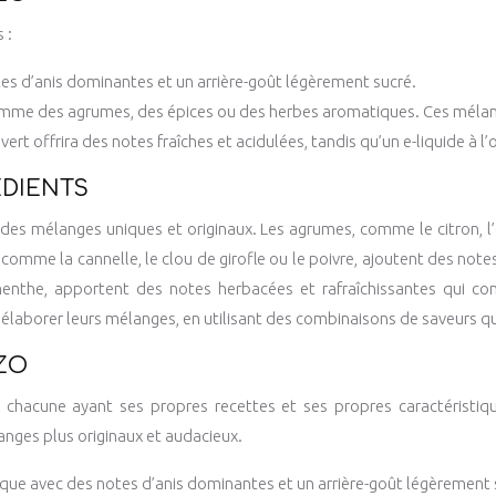
 :
es d’anis dominantes et un arrière-goût légèrement sucré.
, comme des agrumes, des épices ou des herbes aromatiques. Ces méla
vert offrira des notes fraîches et acidulées, tandis qu’un e-liquide à 
ÉDIENTS
r des mélanges uniques et originaux. Les agrumes, comme le citron,
 comme la cannelle, le clou de girofle ou le poivre, ajoutent des not
nthe, apportent des notes herbacées et rafraîchissantes qui comp
r élaborer leurs mélanges, en utilisant des combinaisons de saveurs 
ZO
chacune ayant ses propres recettes et ses propres caractéristiqu
nges plus originaux et audacieux.
ique avec des notes d’anis dominantes et un arrière-goût légèrement s